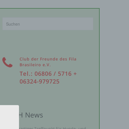
Club der Freunde des Fila
Brasileiro e.V.
Tel.: 06806 / 5716 +
06324-979725
VDH News
Einzigartiger Treffpunkt für Hunde- und