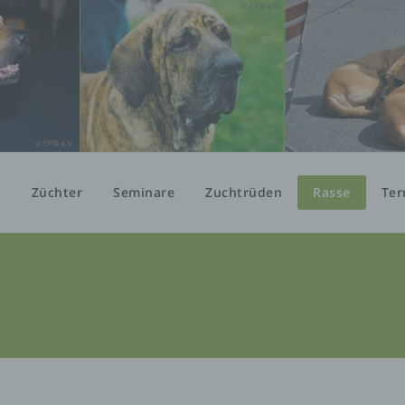
n
Züchter
Seminare
Zuchtrüden
Rasse
Ter