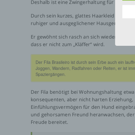
a)
Deshalb ist eine Zwingerhaltung für ihn gänz
Per
Durch sein kurzes, glattes Haarkleid läßt er
ode
ruhiger und ausgeglichener Hausgenosse wird
bez
ode
Nam
Er gewöhnt sich rasch an sich wiederholend
zu 
phy
dass er nicht zum „Kläffer“ wird.
soz
Der Fila Brasileiro ist durch sein Erbe auch ein lau
Joggen, Wandern, Radfahren oder Reiten, er ist im
b)
Spaziergängen.
Bet
der
ver
Der Fila benötigt bei Wohnungshaltung etwa 
konsequenten, aber nicht harten Erziehung, 
Einfühlungsvermögen für den Hund eingebrac
c)
und gehorsamen Freund heranwachsen, der mi
Freude bereitet.
Ver
Vo
per