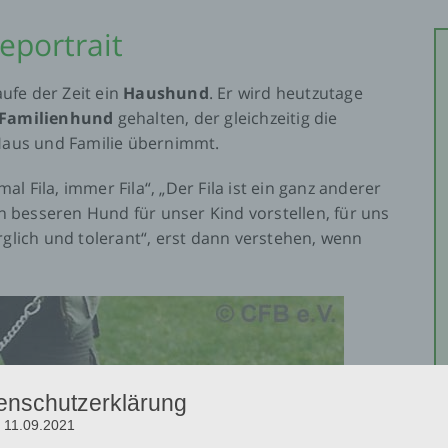
seportrait
ufe der Zeit ein
Haushund
. Er wird heutzutage
r Familienhund
gehalten, der gleichzeitig die
Haus und Familie übernimmt.
l Fila, immer Fila“, „Der Fila ist ein ganz anderer
n besseren Hund für unser Kind vorstellen, für uns
orglich und tolerant“, erst dann verstehen, wenn
enschutzerklärung
 11.09.2021