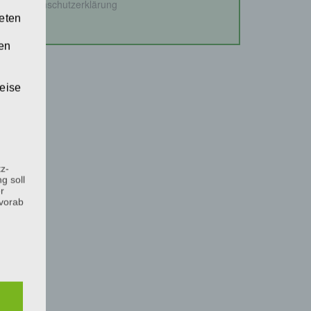
Datenschutzerklärung
teten
ken
eise
z-
g soll
r
 vorab