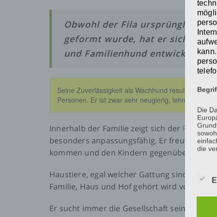
techn
mögli
perso
Obwohl der Fila ursprünglich als
Inter
geformt wurde, hat er sich im La
aufwe
kann.
und Familienhund entwickelt.
perso
telef
Seine Zuverlässigkeit als Wachhund resultiert aus
Begri
Personen. Er ist zwar sehr neugierig, lehnt aber d
Die Da
Europä
Grund
Innerhalb der Familie zeigt sich der
Fila Brasi
sowohl
besonders anpassungsfähig. Er freut sich ü
einfac
die ve
kommen und den Kindern gegenüber ist er a
Wir v
Haustiere, egal welcher Gattung sind mit ihm
folge
E
Familie, Haus und Hof gehört wird von ihm g
Er sucht immer die Gesellschaft seiner Famil