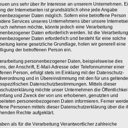
reuen uns sehr über Ihr Interesse an unserem Unternehmen. E
ng der Internetseiten ist grundsätzlich ohne jede Angabe
nenbezogener Daten möglich. Sofern eine betroffene Person
dere Services unseres Unternehmens über unsere Internetsei
uch nehmen möchte, könnte jedoch eine Verarbeitung
nenbezogener Daten erforderlich werden. Ist die Verarbeitun
nenbezogener Daten erforderlich und besteht für eine solche
beitung keine gesetzliche Grundlage, holen wir generell eine
lligung der betroffenen Person ein.
erarbeitung personenbezogener Daten, beispielsweise des
s, der Anschrift, E-Mail-Adresse oder Telefonnummer einer
ffenen Person, erfolgt stets im Einklang mit der Datenschutz-
verordnung und in Übereinstimmung mit den für uns geltend
sspezifischen Datenschutzbestimmungen. Mittels dieser
schutzerklärung möchte unser Unternehmen die Öffentlichkei
Umfang und Zweck der von uns erhobenen, genutzten und
beiteten personenbezogenen Daten informieren. Ferner werd
rd, dass der Fila ein sehr selbstbewußter und
ffene Personen mittels dieser Datenschutzerklärung über die 
lt und dennoch sehr temperamentvoll sein kann.
henden Rechte aufgeklärt.
prochen sensibel, woraus sich seine leichte
 leicht macht.
aben als für die Verarbeitung Verantwortlicher zahlreiche