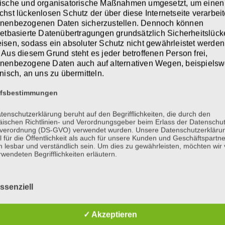
ische und organisatorische Maßnahmen umgesetzt, um einen
chst lückenlosen Schutz der über diese Internetseite verarbei
nenbezogenen Daten sicherzustellen. Dennoch können
 Hüte-, Treib-, Wach- und Jagdhund
netbasierte Datenübertragungen grundsätzlich Sicherheitslüc
ufe der Zeit zum exzellenten Wach-
isen, sodass ein absoluter Schutz nicht gewährleistet werden
 Aus diesem Grund steht es jeder betroffenen Person frei,
nenbezogene Daten auch auf alternativen Wegen, beispielsw
onisch, an uns zu übermitteln.
 seinem natürlichen Misstrauen gegenüber fremden
ffsbestimmungen
ennoch eine schnelle Anfreundung ab.
tenschutzerklärung beruht auf den Begrifflichkeiten, die durch den
ischen Richtlinien- und Verordnungsgeber beim Erlass der Datenschut
verordnung (DS-GVO) verwendet wurden. Unsere Datenschutzerklärun
leiro
sensibel, anschmiegsam, fügsam und
 für die Öffentlichkeit als auch für unsere Kunden und Geschäftspartne
berschwänglich wenn „Bekannte“ zu Besuch
h lesbar und verständlich sein. Um dies zu gewährleisten, möchten wir
rwendeten Begrifflichkeiten erläutern.
usgesprochen tolerant und geduldig.
erwenden in dieser Datenschutzerklärung unter anderem die
 ebenfalls kein Problem, denn alles was zur
nden Begriffe:
ssenziell
eliebt und beschützt.
✓ Akzeptieren
ie und eine Trennung empfindet er als Strafe.