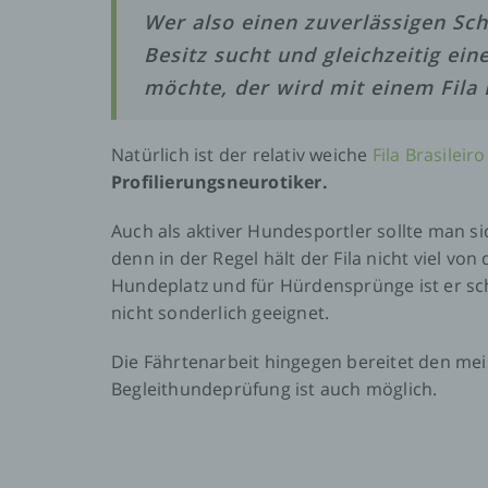
das
Wer also einen zuverlässigen Sch
das
ode
Besitz sucht und gleichzeitig ei
die
möchte, der wird mit einem Fila B
d)
Natürlich ist der relativ weiche
Fila Brasileiro
Profilierungsneurotiker.
Ein
per
ein
Auch als aktiver Hundesportler sollte man s
denn in der Regel hält der Fila nicht viel 
Hundeplatz und für Hürdensprünge ist er sc
e)
nicht sonderlich geeignet.
Pro
Die Fährtenarbeit hingegen bereitet den meis
Dat
wer
Begleithundeprüfung ist auch möglich.
bez
wir
Zuv
Per