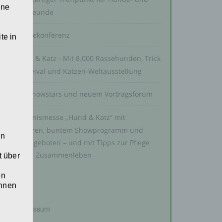
ine
Katzenfreunde
Pressekonferenz
te in
g
Hund & Katz - Mit 8.000 Rassehunden, Trick
Dogs Revival und Katzen-Weltausstellung
Mit Showstars und neuem Vortragsforum
Erlebnismesse „Hund & Katz“ mit
Rassetieren, buntem Showprogramm und
en
Messeangeboten – und mit Tipps zur Pflege
und zum Zusammenleben
t über
en
ihnen
Impressum