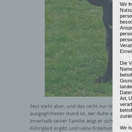
Wir f
Nutzu
perso
beson
Anspr
perso
perso
Verar
Einwi
Die V
Namen
betro
Grund
lande
Daten
Art, 
verar
Fest steht aber, und das nicht nur im Standa
betro
ausgeglichener Hund ist, der Ruhe ausstrah
zuste
Innerhalb seiner Familie zeigt er sich ausges
Führigkeit ergibt und seine Erziehung relativ
Wir h